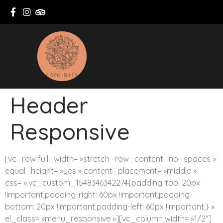
Header
Responsive
[vc_row full_width= »stretch_row_content_no_spaces »
equal_height= »yes » content_placement= »middle »
css= ».vc_custom_1548346342274{padding-top: 20px
!important;padding-right: 60px !important;padding-
bottom: 20px !important;padding-left: 60px !important;} »
el_class= »menu_responsive »][vc_column width= »1/2″]