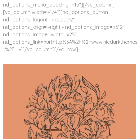
nd_options_menu_padding= »15″][/vc_column]
[vc_column width= »1/4″][nd_options_button
nd_options_layout= »layout-2″
nd_options_align= »right » nd_options_image= »612″
nd_options_image_width= »25″
nd_options_link= »url:http%3A%2F%2Fwww.nicdarkthem
1%2F||| »][/vc_column][/vc_row]