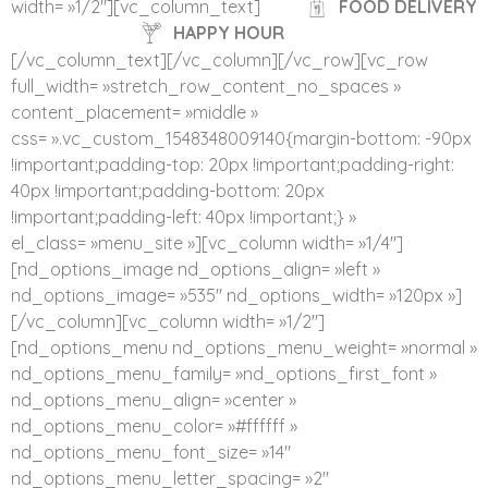
width= »1/2″][vc_column_text]
FOOD DELIVERY
HAPPY HOUR
[/vc_column_text][/vc_column][/vc_row][vc_row
full_width= »stretch_row_content_no_spaces »
content_placement= »middle »
css= ».vc_custom_1548348009140{margin-bottom: -90px
!important;padding-top: 20px !important;padding-right:
40px !important;padding-bottom: 20px
!important;padding-left: 40px !important;} »
el_class= »menu_site »][vc_column width= »1/4″]
[nd_options_image nd_options_align= »left »
nd_options_image= »535″ nd_options_width= »120px »]
[/vc_column][vc_column width= »1/2″]
[nd_options_menu nd_options_menu_weight= »normal »
nd_options_menu_family= »nd_options_first_font »
nd_options_menu_align= »center »
nd_options_menu_color= »#ffffff »
nd_options_menu_font_size= »14″
nd_options_menu_letter_spacing= »2″